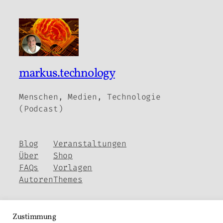
markus.technology
Menschen, Medien, Technologie
(Podcast)
Blog
Veranstaltungen
Über
Shop
FAQs
Vorlagen
Autoren
Themes
Zustimmung
Twenty Twenty-Five
Gestaltet mit
WordPress