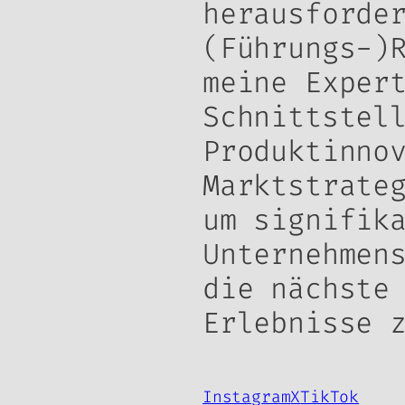
herausforde
(Führungs-)
meine Exper
Schnittstel
Produktinno
Marktstrate
um signifik
Unternehmen
die nächste
Erlebnisse 
Instagram
X
TikTok