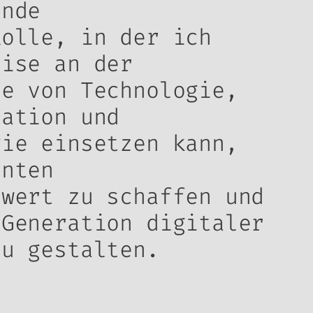
rnde
Rolle, in der ich
tise an der
le von Technologie,
vation und
gie einsetzen kann,
anten
swert zu schaffen und
 Generation digitaler
zu gestalten.