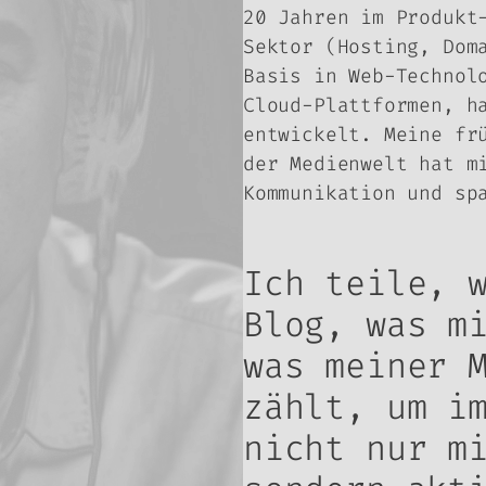
20 Jahren im Produkt
Sektor (Hosting, Dom
Basis in Web-Technol
Cloud-Plattformen, h
entwickelt. Meine fr
der Medienwelt hat m
Kommunikation und sp
Ich teile, 
Blog, was m
was meiner 
zählt, um i
nicht nur m