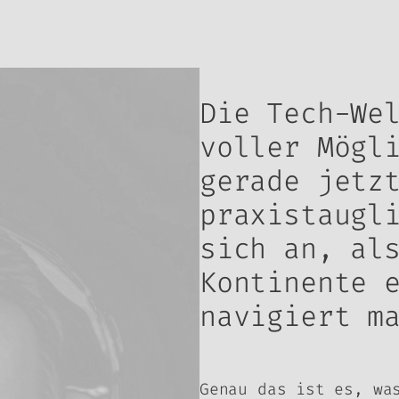
Die Tech-We
voller Mögl
gerade jetz
praxistaugl
sich an, al
Kontinente 
navigiert m
Genau das ist es, wa