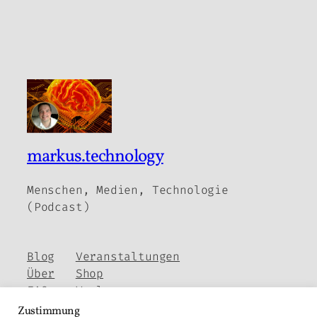
markus.technology
Menschen, Medien, Technologie
(Podcast)
Blog
Veranstaltungen
Über
Shop
FAQs
Vorlagen
Autoren
Themes
Zustimmung