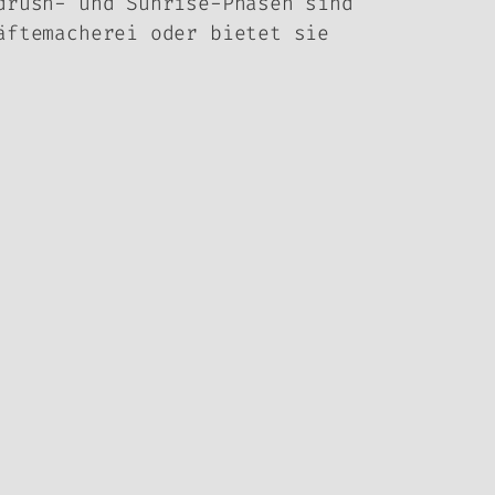
drush- und Sunrise-Phasen sind
äftemacherei oder bietet sie