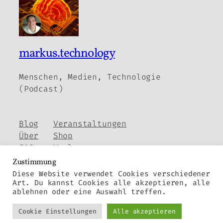
markus.technology
Menschen, Medien, Technologie
(Podcast)
Blog
Veranstaltungen
Über
Shop
FAQs
Vorlagen
Autoren
Themes
Zustimmung
Diese Website verwendet Cookies verschiedener
Art. Du kannst Cookies alle akzeptieren, alle
ablehnen oder eine Auswahl treffen.
Twenty Twenty-Five
Gestaltet mit
WordPress
Cookie Einstellungen
Alle akzeptieren