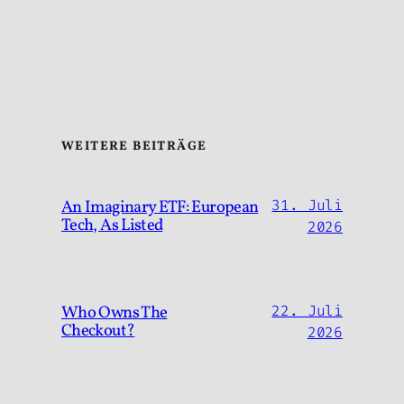
WEITERE BEITRÄGE
An Imaginary ETF: European
31. Juli
Tech, As Listed
2026
Who Owns The
22. Juli
Checkout?
2026