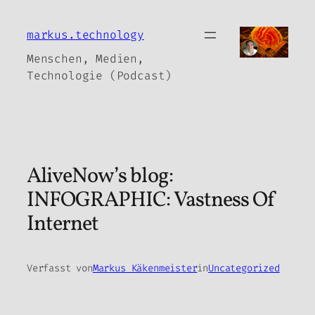
Zum
Inhalt
markus.technology
springen
Menschen, Medien,
Technologie (Podcast)
AliveNow’s blog:
INFOGRAPHIC: Vastness Of
Internet
Verfasst von
Markus Käkenmeister
in
Uncategorized