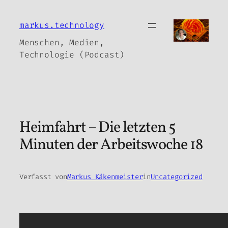
Zum
Inhalt
markus.technology
springen
Menschen, Medien,
Technologie (Podcast)
Heimfahrt – Die letzten 5
Minuten der Arbeitswoche 18
Verfasst von
Markus Käkenmeister
in
Uncategorized