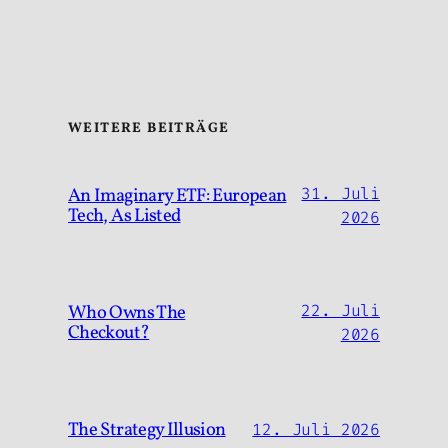
WEITERE BEITRÄGE
An Imaginary ETF: European
31. Juli
Tech, As Listed
2026
Who Owns The
22. Juli
Checkout?
2026
The Strategy Illusion
12. Juli 2026