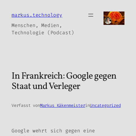
Zum
Inhalt
markus.technology
springen
Menschen, Medien,
Technologie (Podcast)
In Frankreich: Google gegen
Staat und Verleger
Verfasst von
Markus Käkenmeister
in
Uncategorized
Google wehrt sich gegen eine