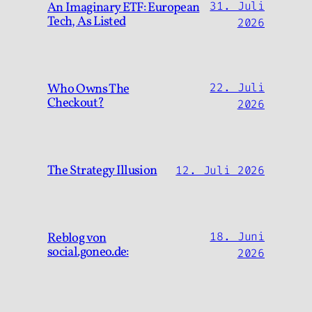
An Imaginary ETF: European
31. Juli
Tech, As Listed
2026
Who Owns The
22. Juli
Checkout?
2026
The Strategy Illusion
12. Juli 2026
Reblog von
18. Juni
social.goneo.de:
2026