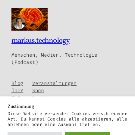
markus.technology
Menschen, Medien, Technologie
(Podcast)
Blog
Veranstaltungen
Über
Shop
FAQs
Vorlagen
Autoren
Themes
Zustimmung
Diese Website verwendet Cookies verschiedener
Art. Du kannst Cookies alle akzeptieren, alle
ablehnen oder eine Auswahl treffen.
Twenty Twenty-Five
Gestaltet mit
WordPress