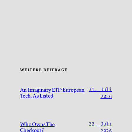
WEITERE BEITRÄGE
An Imaginary ETF: European
31. Juli
Tech, As Listed
2026
Who Owns The
22. Juli
Checkout?
2026