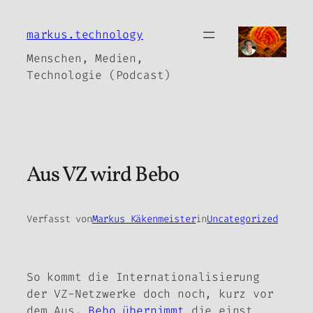
Zum
Inhalt
markus.technology
springen
Menschen, Medien,
Technologie (Podcast)
Aus VZ wird Bebo
Verfasst von
Markus Käkenmeister
in
Uncategorized
So kommt die Internationalisierung
der VZ-Netzwerke doch noch, kurz vor
dem Aus.
Bebo übernimmt
die einst