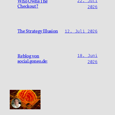
Who Owns The
22. Juli
Checkout?
2026
The Strategy Illusion
12. Juli 2026
Reblog von
18. Juni
social.goneo.de:
2026