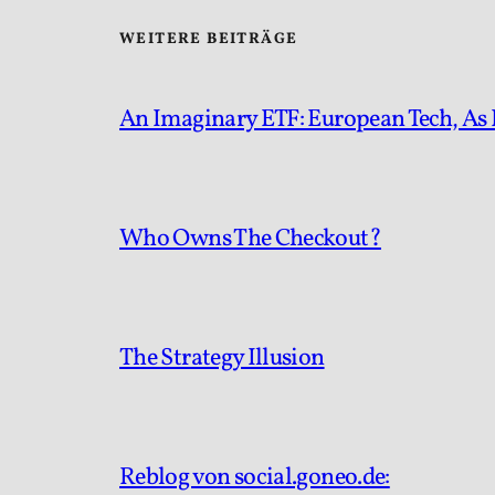
WEITERE BEITRÄGE
An Imaginary ETF: European Tech, As 
Who Owns The Checkout?
The Strategy Illusion
Reblog von social.goneo.de: