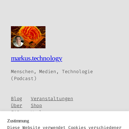
markus.technology
Menschen, Medien, Technologie
(Podcast)
Blog
Veranstaltungen
Über
Shop
FAQs
Vorlagen
Autoren
Themes
Zustimmung
Diese Website verwendet Cookies verschiedener