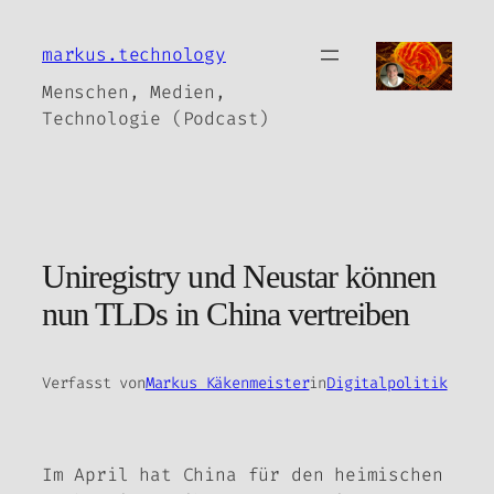
Zum
Inhalt
markus.technology
springen
Menschen, Medien,
Technologie (Podcast)
Uniregistry und Neustar können
nun TLDs in China vertreiben
Verfasst von
Markus Käkenmeister
in
Digitalpolitik
Im April hat China für den heimischen