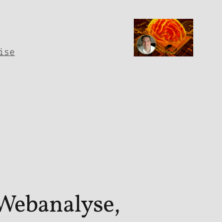
ise
 Webanalyse,