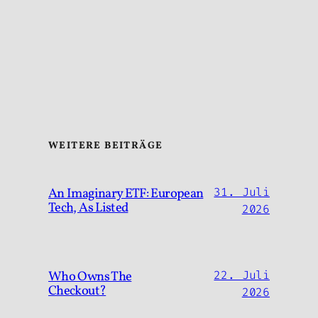
WEITERE BEITRÄGE
An Imaginary ETF: European
31. Juli
Tech, As Listed
2026
Who Owns The
22. Juli
Checkout?
2026