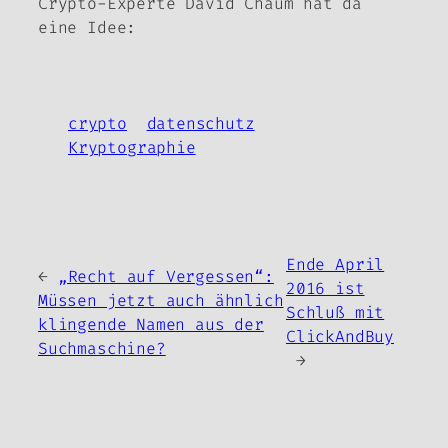
Crypto-Experte David Chaum hat da
eine Idee:
crypto
datenschutz
Kryptographie
Ende April
←
„Recht auf Vergessen“:
2016 ist
Müssen jetzt auch ähnlich
Schluß mit
klingende Namen aus der
ClickAndBuy
Suchmaschine?
→