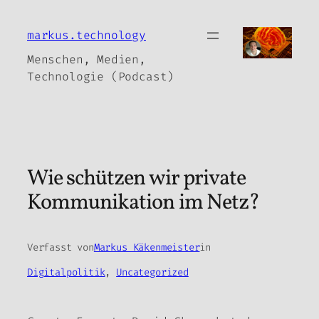
Zum
Inhalt
markus.technology
springen
Menschen, Medien,
Technologie (Podcast)
Wie schützen wir private
Kommunikation im Netz?
Verfasst von
Markus Käkenmeister
in
Digitalpolitik
, 
Uncategorized