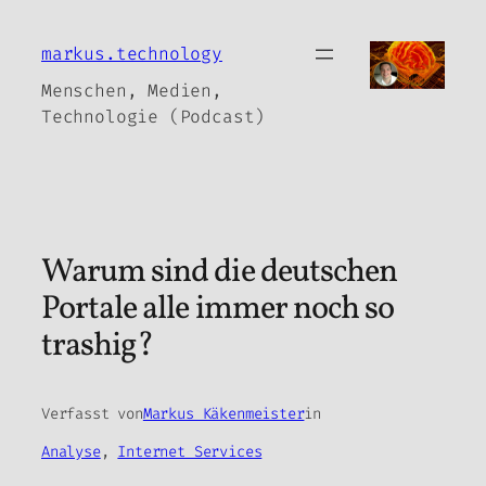
Zum
Inhalt
markus.technology
springen
Menschen, Medien,
Technologie (Podcast)
Warum sind die deutschen
Portale alle immer noch so
trashig?
Verfasst von
Markus Käkenmeister
in
Analyse
, 
Internet Services