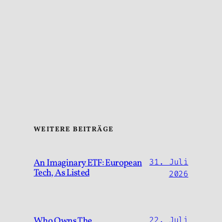
WEITERE BEITRÄGE
An Imaginary ETF: European
31. Juli
Tech, As Listed
2026
Who Owns The
22. Juli